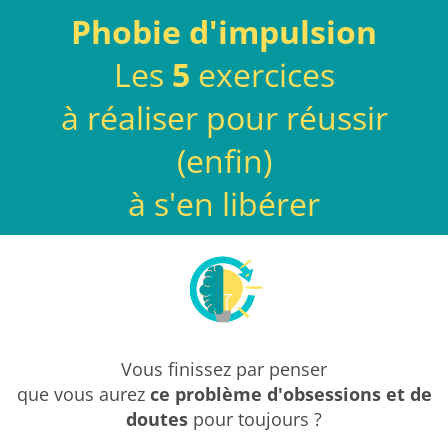
Phobie d'impulsion
Les
5
exercices
à réaliser pour réussir
(enfin)
à s'en libérer
Vous finissez par penser
que vous aurez
ce problème d'obsessions et de
doutes
pour toujours ?